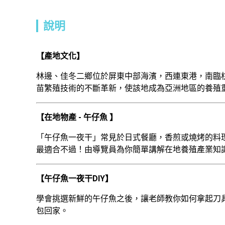
說明
【產地文化】
林邊、佳冬二鄉位於屏東中部海濱，西連東港，南臨
苗繁殖技術的不斷革新，使該地成為亞洲地區的養殖
【在地物產 - 午仔魚 】
「午仔魚一夜干」常見於日式餐廳，香煎或燒烤的料
最適合不過！由導覽員為你簡單講解在地養殖產業知
【午仔魚一夜干DIY】
學會挑選新鮮的午仔魚之後，讓老師教你如何拿起刀
包回家。