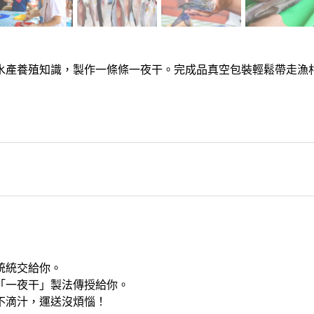
水產養殖知識，製作一條條一夜干。完成品真空包裝輕鬆帶走漁
統統交給你。
「一夜干」製法傳授給你。
不滴汁，運送沒煩惱！