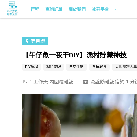
行程
查詢訂單
關於我們
社群平台
屏東縣
【午仔魚一夜干DIY】漁村貯藏神技
DIY課程
獨特體驗
自然生態
食魚教育
大鵬灣鐵人專
1 工作天 內回覆確認
憑證隨確認信於 1 