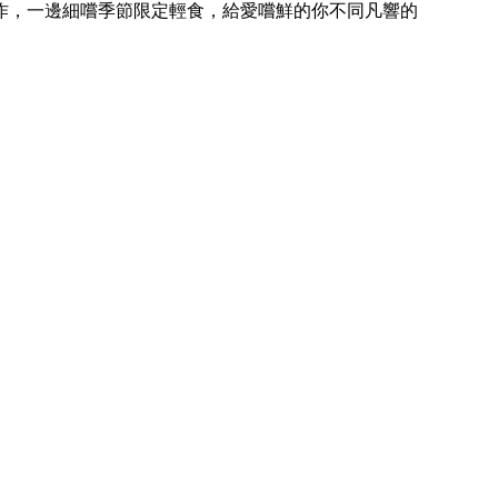
作，一邊細嚐季節限定輕食，給愛嚐鮮的你不同凡響的