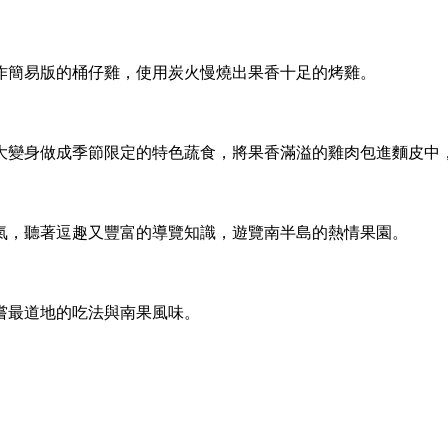
作簡易版的桶仔雞，使用炭火慢燒出果香十足的烤雞。
大變身做成季節限定的特色蔬食，將果香滿溢的雞肉包進麵皮中
氣，聽著逗趣又豐富的導覽知識，遊覽南半島的熱情果園。
嘗最道地的吃法與南果風味。