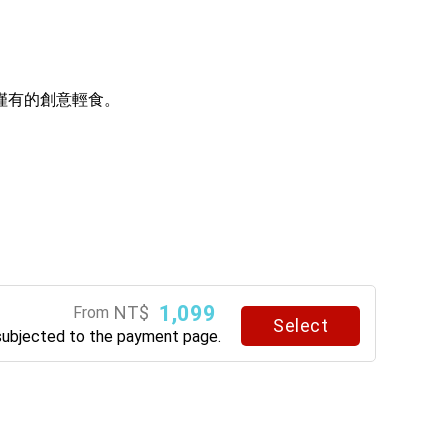
僅有的創意輕食。
1,099
NT$
From
Select
subjected to the payment page.