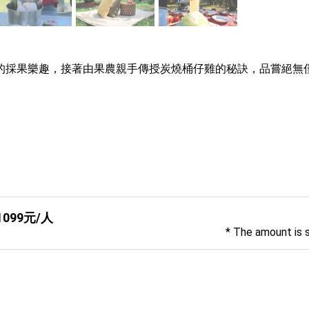
的採果樂趣，接著由果農親手傳授炭燒桶仔雞的秘訣，品嘗絕無
099元/人
* The amount is 