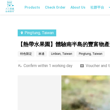
Products
Check Order
About Us
社群平台
Pingtung, Taiwan
【熱帶水果園】體驗南半島的豐富物產
特色限定
林邊
Linbian, Taiwan
Pingtung, Taiwan
Confirm within 1 working day
Voucher and th